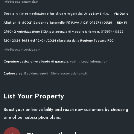
info@pec.alemarweb.it
Servizi di intermediazione turistica erogati da:
UnicoStay S.r.l.s. — Via Dante
Alighieri, 8, 50021 Barberino Tavarnelle (FI)
P.IVA / C.F. 01587440528 — REA FI-
218042
Autorizzazione SCIA per agenzia di viaggi e turismo n. 01587440528-
12042024-1653 del 12/04/2024
rilasciata dalla Regione Toscana
PEC:
info@pec.unicostay.com
Coperture assicurative e fondo di garanzia:
vedi → Legal information
Explore also:
Bookineurope.it
•
Siena-accomodations.it
List Your Property
Boost your online visibility and reach new customers by choosing
one of our subscription plans.