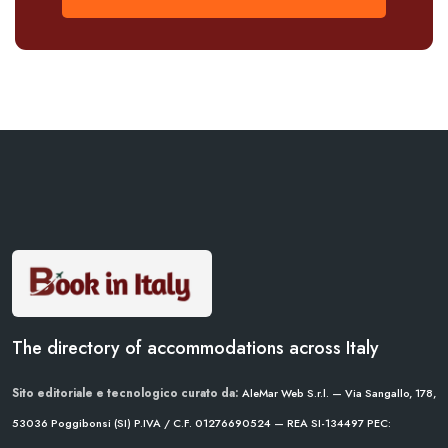
The directory of accommodations across Italy
Sito editoriale e tecnologico curato da:
AleMar Web S.r.l. — Via Sangallo, 178,
53036 Poggibonsi (SI)
P.IVA / C.F. 01276690524 — REA SI-134497
PEC: