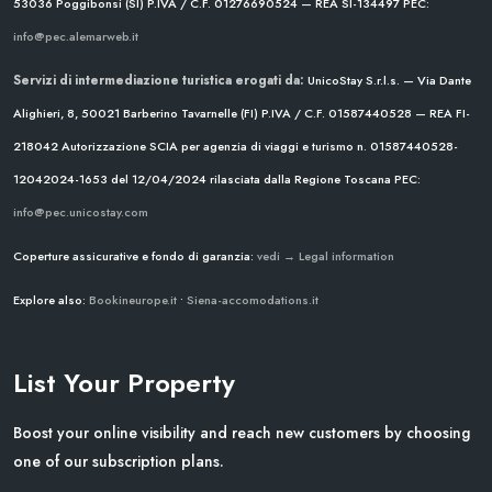
53036 Poggibonsi (SI)
P.IVA / C.F. 01276690524 — REA SI-134497
PEC:
info@pec.alemarweb.it
Servizi di intermediazione turistica erogati da:
UnicoStay S.r.l.s. — Via Dante
Alighieri, 8, 50021 Barberino Tavarnelle (FI)
P.IVA / C.F. 01587440528 — REA FI-
218042
Autorizzazione SCIA per agenzia di viaggi e turismo n. 01587440528-
12042024-1653 del 12/04/2024
rilasciata dalla Regione Toscana
PEC:
info@pec.unicostay.com
Coperture assicurative e fondo di garanzia:
vedi → Legal information
Explore also:
Bookineurope.it
•
Siena-accomodations.it
List Your Property
Boost your online visibility and reach new customers by choosing
one of our subscription plans.