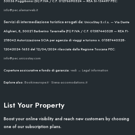
53036 Poggibonsi (SI)
P.IVA / C.F. 01276690524 — REA SI-134497
PEC:
info@pec.alemarweb.it
Servizi di intermediazione turistica erogati da:
UnicoStay S.r.l.s. — Via Dante
Alighieri, 8, 50021 Barberino Tavarnelle (FI)
P.IVA / C.F. 01587440528 — REA FI-
218042
Autorizzazione SCIA per agenzia di viaggi e turismo n. 01587440528-
12042024-1653 del 12/04/2024
rilasciata dalla Regione Toscana
PEC:
info@pec.unicostay.com
Coperture assicurative e fondo di garanzia:
vedi → Legal information
Explore also:
Bookineurope.it
•
Siena-accomodations.it
List Your Property
Boost your online visibility and reach new customers by choosing
one of our subscription plans.