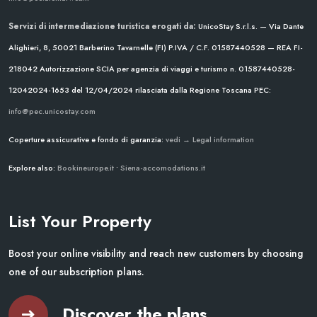
Servizi di intermediazione turistica erogati da:
UnicoStay S.r.l.s. — Via Dante
Alighieri, 8, 50021 Barberino Tavarnelle (FI)
P.IVA / C.F. 01587440528 — REA FI-
218042
Autorizzazione SCIA per agenzia di viaggi e turismo n. 01587440528-
12042024-1653 del 12/04/2024
rilasciata dalla Regione Toscana
PEC:
info@pec.unicostay.com
Coperture assicurative e fondo di garanzia:
vedi → Legal information
Explore also:
Bookineurope.it
•
Siena-accomodations.it
List Your Property
Boost your online visibility and reach new customers by choosing
one of our subscription plans.
Discover the plans