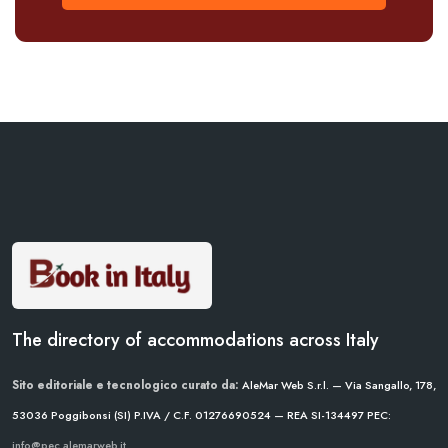
The directory of accommodations across Italy
Sito editoriale e tecnologico curato da:
AleMar Web S.r.l. — Via Sangallo, 178,
53036 Poggibonsi (SI)
P.IVA / C.F. 01276690524 — REA SI-134497
PEC:
info@pec.alemarweb.it